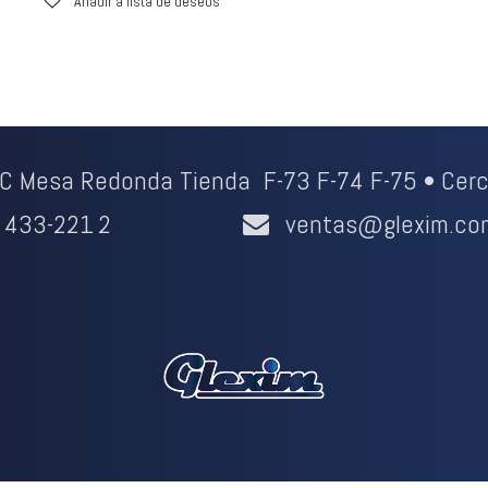
Añadir a lista de deseos
CC Mesa Redonda Tienda F-73 F-74 F-75 • Cerc
433-221
2
ventas@glexim.co