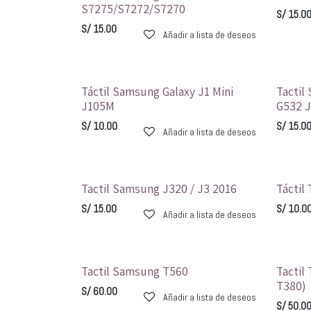
S7275/S7272/S7270
S/
15.0
S/
15.00
Añadir a lista de deseos
Táctil Samsung Galaxy J1 Mini
Tactil
J105M
G532 J
S/
10.00
S/
15.0
Añadir a lista de deseos
Tactil Samsung J320 / J3 2016
Táctil
S/
15.00
S/
10.0
Añadir a lista de deseos
Tactil Samsung T560
Tactil
T380)
S/
60.00
Añadir a lista de deseos
S/
50.0