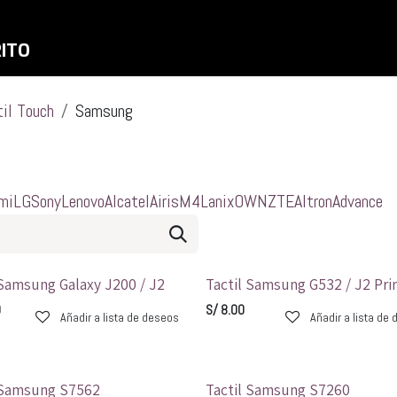
Inicio
Shop
Liquidaciones
RITO
til Touch
Samsung
mi
LG
Sony
Lenovo
Alcatel
Airis
M4
Lanix
OWN
ZTE
Altron
Advance
 Samsung Galaxy J200 / J2
Tactil Samsung G532 / J2 Pr
0
S/
8.00
Añadir a lista de deseos
Añadir a lista de
 Samsung S7562
Tactil Samsung S7260