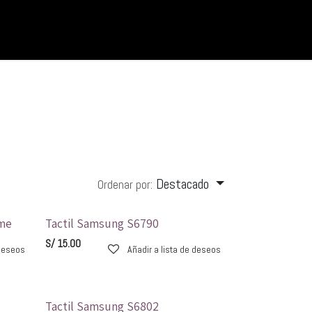
Destacado
Ordenar por:
ime
Tactil Samsung S6790
S/
15.00
 deseos
Añadir a lista de deseos
Tactil Samsung S6802