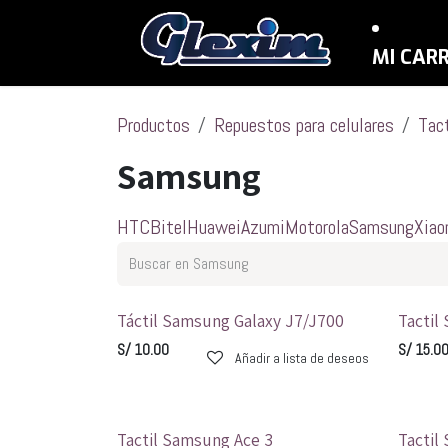
Ir al contenido
MI CAR
Productos
Repuestos para celulares
Tac
Samsung
HTC
Bitel
Huawei
Azumi
Motorola
Samsung
Xiao
Táctil Samsung Galaxy J7/J700
Tactil
S/
10.00
S/
15.0
Añadir a lista de deseos
Tactil Samsung Ace 3
Tactil