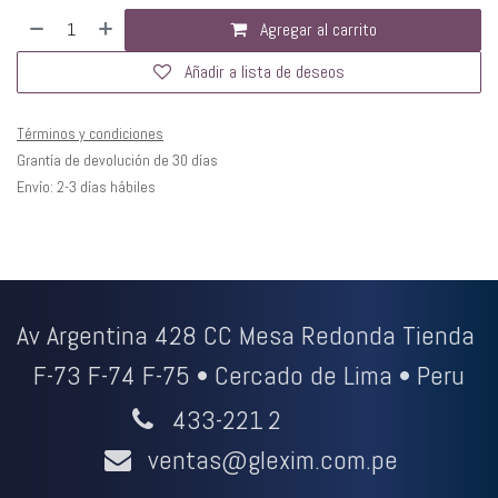
Agregar al carrito
Añadir a lista de deseos
Términos y condiciones
Grantía de devolución de 30 días
Envío: 2-3 días hábiles
Av Argentina 428 CC Mesa Redonda Tienda
F-73 F-74 F-75 • Cercado de Lima • Peru
433-221
2
ventas@glexim.com.pe