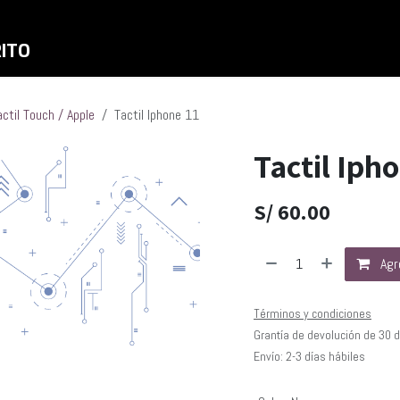
Inicio
Shop
Liquidaciones
RITO
actil Touch / Apple
Tactil Iphone 11
Tactil Iph
S/
60.00
Agre
Términos y condiciones
Grantía de devolución de 30 
Envío: 2-3 días hábiles