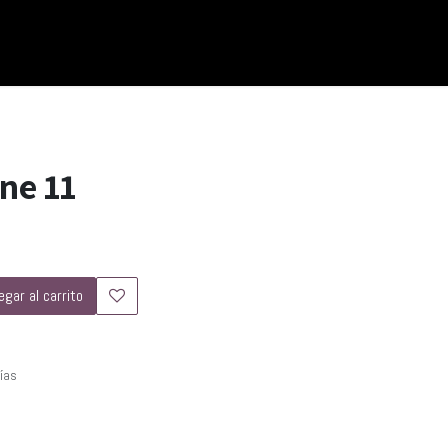
one 11
gar al carrito
días