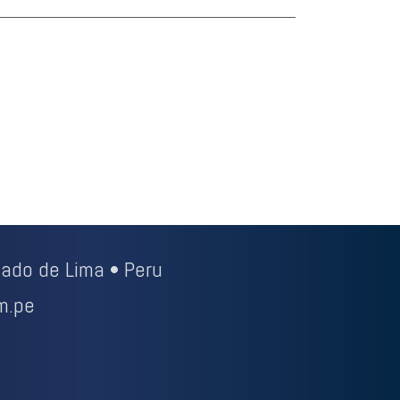
ado de Lima • Peru
m.pe