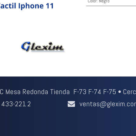
Color
:
Negro
CC Mesa Redonda Tienda F-73 F-74 F-75 • Cerc
433-221
2
ventas@glexim.co