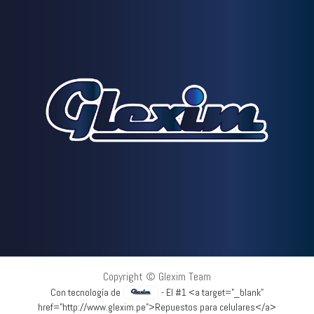
Copyright © Glexim Team
Con tecnología de
- El #1 <a target="_blank"
href="http://www.glexim.pe">Repuestos para celulares</a>