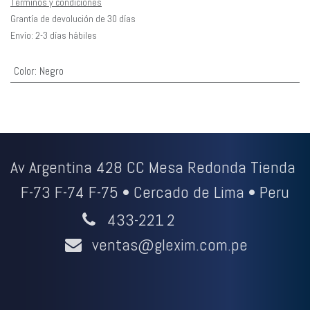
Términos y condiciones
Grantía de devolución de 30 días
Envío: 2-3 días hábiles
Color
:
Negro
Av Argentina 428 CC Mesa Redonda Tienda
F-73 F-74 F-75 • Cercado de Lima • Peru
433-221
2
ventas@glexim.com.pe