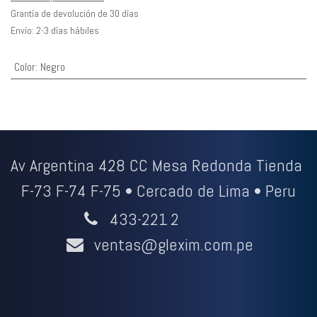
Grantía de devolución de 30 días
Envío: 2-3 días hábiles
Color
:
Negro
Av Argentina 428 CC Mesa Redonda Tienda
F-73 F-74 F-75 • Cercado de Lima • Peru
433-221
2
ventas@glexim.com.pe