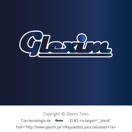
Copyright © Glexim Team
Con tecnología de
- El #1 <a target="_blank"
href="http://www.glexim.pe">Repuestos para celulares</a>