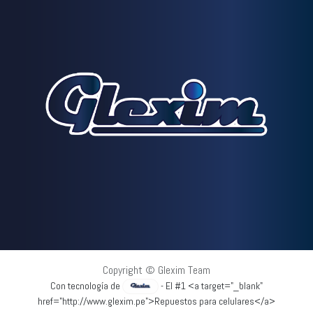
Copyright © Glexim Team
Con tecnología de
- El #1 <a target="_blank"
href="http://www.glexim.pe">Repuestos para celulares</a>