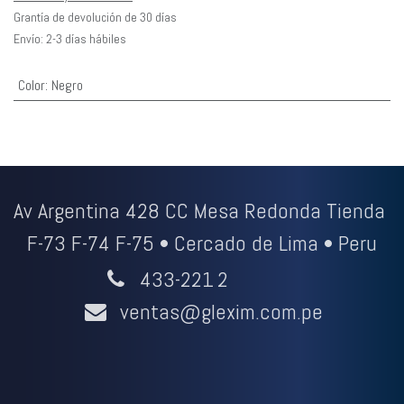
Grantía de devolución de 30 días
Envío: 2-3 días hábiles
Color
:
Negro
Av Argentina 428 CC Mesa Redonda Tienda
F-73 F-74 F-75 • Cercado de Lima • Peru
433-221
2
ventas@glexim.com.pe