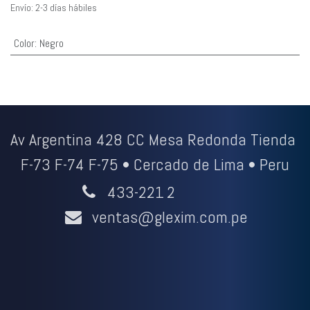
Envío: 2-3 días hábiles
Color
:
Negro
Av Argentina 428 CC Mesa Redonda Tienda
F-73 F-74 F-75 • Cercado de Lima • Peru
433-221
2
ventas@glexim.com.pe