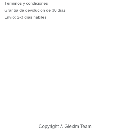
Términos y condiciones
Grantía de devolución de 30 días
Envío: 2-3 días hábiles
Av Argentina 428 CC Mesa Redonda
Tienda F-73 F-74 F-75 • Cercado de
Lima • Peru
433-221
2
ventas@glexim.com.pe
Copyright © Glexim Team