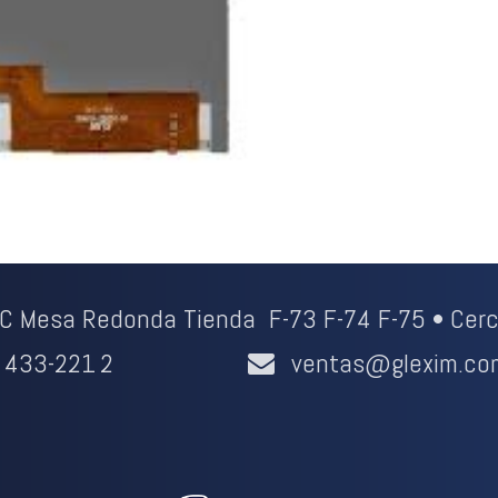
CC Mesa Redonda Tienda F-73 F-74 F-75 • Cerc
433-221
2
ventas@glexim.co