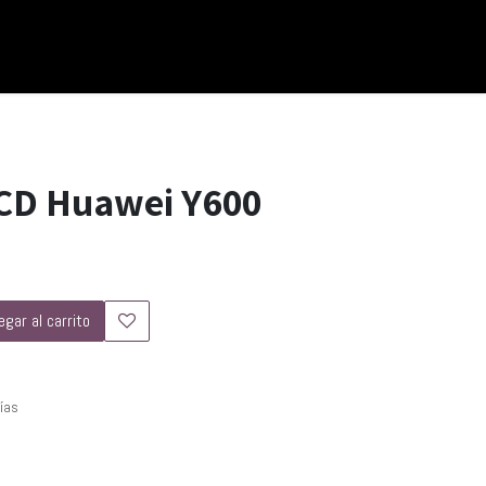
LCD Huawei Y600
gar al carrito
días