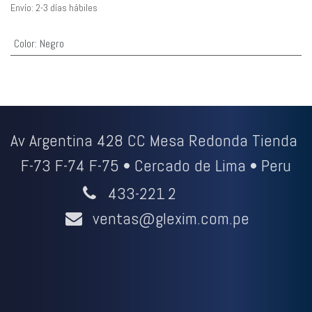
Envío: 2-3 días hábiles
Color
:
Negro
Av Argentina 428 CC Mesa Redonda Tienda
F-73 F-74 F-75 • Cercado de Lima • Peru
433-221
2
ventas@glexim.com.pe