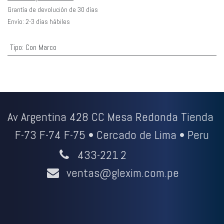
Grantía de devolución de 30 días
Envío: 2-3 días hábiles
Tipo
:
Con Marco
Av Argentina 428 CC Mesa Redonda Tienda
F-73 F-74 F-75 • Cercado de Lima • Peru
433-221
2
ventas@glexim.com.pe