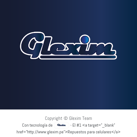
Copyright © Glexim Team
Con tecnología de
- El #1 <a target="_blank"
href="http://www.glexim.pe">Repuestos para celulares</a>