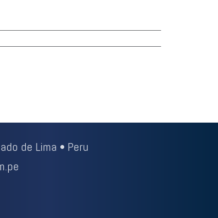
ado de Lima • Peru
m.pe