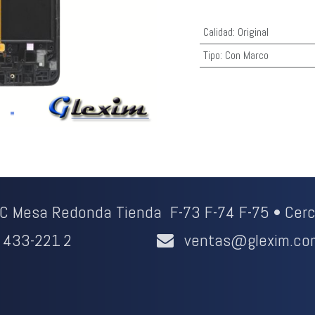
Calidad
:
Original
Tipo
:
Con Marco
CC Mesa Redonda Tienda F-73 F-74 F-75 • Cerc
433-221
2
ventas@glexim.co