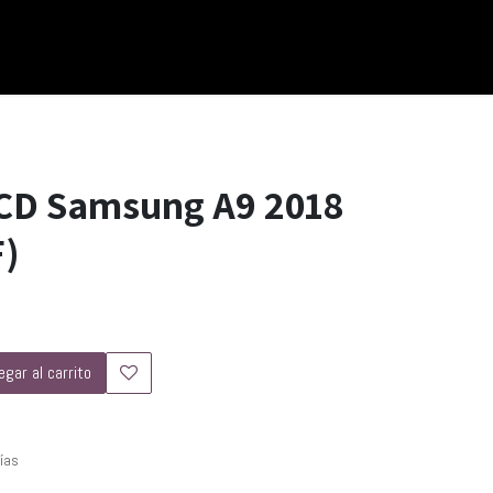
LCD Samsung A9 2018
)
gar al carrito
días