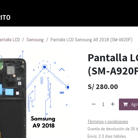
Inicio
Shop
Liquidaciones
RITO
antalla LCD
Samsung
Pantalla LCD Samsung A9 2018 (SM-A920F)
Pantalla 
(SM-A920F
S/
280.00
Agre
Términos y condiciones
Grantía de devolución de 30 
Envío: 2-3 días hábiles